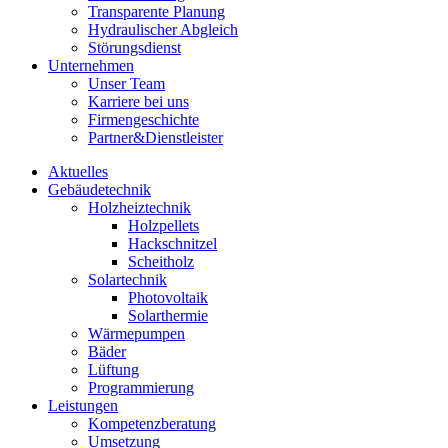
Transparente Planung
Hydraulischer Abgleich
Störungsdienst
Unternehmen
Unser Team
Karriere bei uns
Firmengeschichte
Partner&Dienstleister
Aktuelles
Gebäudetechnik
Holzheiztechnik
Holzpellets
Hackschnitzel
Scheitholz
Solartechnik
Photovoltaik
Solarthermie
Wärmepumpen
Bäder
Lüftung
Programmierung
Leistungen
Kompetenzberatung
Umsetzung