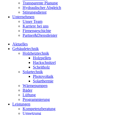
Transparente Planung
Hydraulischer Abgleich
Störungsdienst
Unternehmen
Unser Team
Karriere bei uns
Firmengeschichte
Partner&Dienstleister
Aktuelles
Gebäudetechnik
Holzheiztechnik
Holzpellets
Hackschnitzel
Scheitholz
Solartechnik
Photovoltaik
Solarthermie
Wärmepumpen
Bäder
Lüftung
Programmierung
Leistungen
Kompetenzberatung
Umsetzung