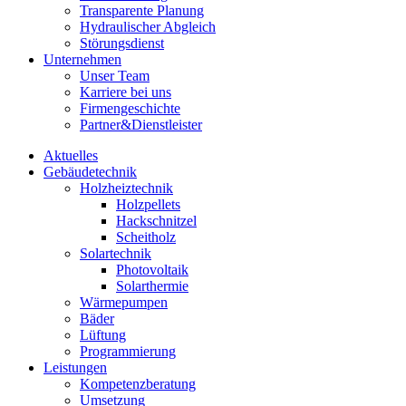
Transparente Planung
Hydraulischer Abgleich
Störungsdienst
Unternehmen
Unser Team
Karriere bei uns
Firmengeschichte
Partner&Dienstleister
Aktuelles
Gebäudetechnik
Holzheiztechnik
Holzpellets
Hackschnitzel
Scheitholz
Solartechnik
Photovoltaik
Solarthermie
Wärmepumpen
Bäder
Lüftung
Programmierung
Leistungen
Kompetenzberatung
Umsetzung