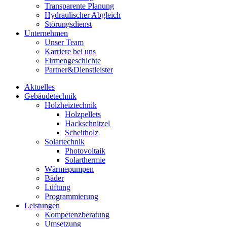
Transparente Planung
Hydraulischer Abgleich
Störungsdienst
Unternehmen
Unser Team
Karriere bei uns
Firmengeschichte
Partner&Dienstleister
Aktuelles
Gebäudetechnik
Holzheiztechnik
Holzpellets
Hackschnitzel
Scheitholz
Solartechnik
Photovoltaik
Solarthermie
Wärmepumpen
Bäder
Lüftung
Programmierung
Leistungen
Kompetenzberatung
Umsetzung